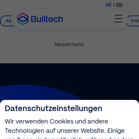
DE
/
EN
Filter
Alle Artikel
Filter
Firmenportrait
Filter
Frauen im Handwerk
Filt
Frei
Toggle
by
by
by
by
Menu
No post found.
Datenschutzeinstellungen
Builtech
—
Wir verwenden Cookies und andere
Better
Buildings
Technologien auf unserer Website. Einige