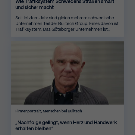
Wie Trafiksystem Schwedens Straßen smart
und sicher macht
Statistics cookies collect information anonymously. This information
helps us to understand how our visitors use our website.
Seit letztem Jahr sind gleich mehrere schwedische
Cookie Information anzeigen
Unternehmen Teil der Builtech Group. Eines davon ist
Trafiksystem. Das Göteborger Unternehmen ist…
Mar
Marketing (2)
Marketing cookies are used by third-party advertisers or publishers
to display personalized ads. They do this by tracking visitors across
websites.
Cookie Information anzeigen
Ext
External Media (5)
Content from video platforms and social media platforms is blocked
by default. If External Media cookies are accepted, access to those
contents no longer requires manual consent.
Cookie Information anzeigen
Firmenportrait, Menschen bei Builtech
Impressum
„Nachfolge gelingt, wenn Herz und Handwerk
erhalten bleiben“