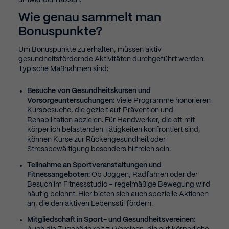
umwandeln lassen.
Wie genau sammelt man
Bonuspunkte?
Um Bonuspunkte zu erhalten, müssen aktiv
gesundheitsfördernde Aktivitäten durchgeführt werden.
Typische Maßnahmen sind:
Besuche von Gesundheitskursen und
Vorsorgeuntersuchungen:
Viele Programme honorieren
Kursbesuche, die gezielt auf Prävention und
Rehabilitation abzielen. Für Handwerker, die oft mit
körperlich belastenden Tätigkeiten konfrontiert sind,
können Kurse zur Rückengesundheit oder
Stressbewältigung besonders hilfreich sein.
Teilnahme an Sportveranstaltungen und
Fitnessangeboten:
Ob Joggen, Radfahren oder der
Besuch im Fitnessstudio – regelmäßige Bewegung wird
häufig belohnt. Hier bieten sich auch spezielle Aktionen
an, die den aktiven Lebensstil fördern.
Mitgliedschaft in Sport- und Gesundheitsvereinen: