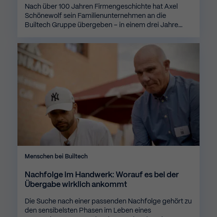
Nach über 100 Jahren Firmengeschichte hat Axel
Schönewolf sein Familienunternehmen an die
Builtech Gruppe übergeben – in einem drei Jahre…
Menschen bei Builtech
Nachfolge im Handwerk: Worauf es bei der
Übergabe wirklich ankommt
Die Suche nach einer passenden Nachfolge gehört zu
den sensibelsten Phasen im Leben eines