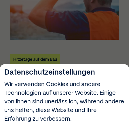
Hitzetage auf dem Bau
Datenschutzeinstellungen
So bewahren Handwerker
Wir verwenden Cookies und andere
einen kühlen Kopf
Technologien auf unserer Website. Einige
Wenn pralle Sonne und unerträgliche Hitze die Baustelle
von ihnen sind unerlässlich, während andere
fest im Griff haben, fällt das Arbeiten gleich doppelt
uns helfen, diese Website und Ihre
schwer. Zum Glück gibt es einiges, was man tun kann,
damit das Ganze trotzdem noch erträglich bleibt. Wir
Erfahrung zu verbessern.
haben die wichtigsten Tipps für euch zusammengestellt.