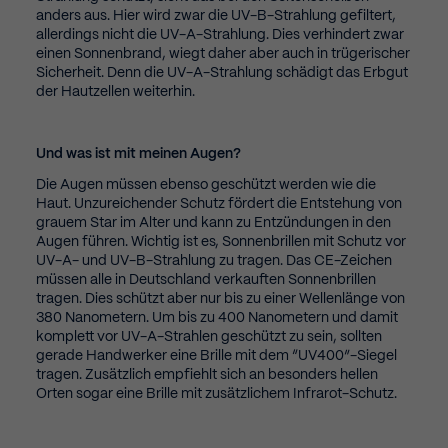
anders aus. Hier wird zwar die UV-B-Strahlung gefiltert,
Ext
External Media (5)
allerdings nicht die UV-A-Strahlung. Dies verhindert zwar
einen Sonnenbrand, wiegt daher aber auch in trügerischer
Content from video platforms and social media platforms is blocked
Sicherheit. Denn die UV-A-Strahlung schädigt das Erbgut
by default. If External Media cookies are accepted, access to those
der Hautzellen weiterhin.
contents no longer requires manual consent.
Cookie Information anzeigen
Und was ist mit meinen Augen?
Impressum
Die Augen müssen ebenso geschützt werden wie die
Haut. Unzureichender Schutz fördert die Entstehung von
grauem Star im Alter und kann zu Entzündungen in den
Augen führen. Wichtig ist es, Sonnenbrillen mit Schutz vor
UV-A- und UV-B-Strahlung zu tragen. Das CE-Zeichen
müssen alle in Deutschland verkauften Sonnenbrillen
tragen. Dies schützt aber nur bis zu einer Wellenlänge von
380 Nanometern. Um bis zu 400 Nanometern und damit
komplett vor UV-A-Strahlen geschützt zu sein, sollten
gerade Handwerker eine Brille mit dem “UV400”-Siegel
tragen. Zusätzlich empfiehlt sich an besonders hellen
Orten sogar eine Brille mit zusätzlichem Infrarot-Schutz.