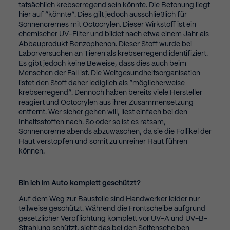
tatsächlich krebserregend sein könnte. Die Betonung liegt
Alle akzeptieren
Speichern
hier auf “könnte”. Dies gilt jedoch ausschließlich für
Sonnencremes mit Octocrylen. Dieser Wirkstoff ist ein
Zurück
chemischer UV-Filter und bildet nach etwa einem Jahr als
Abbauprodukt Benzophenon. Dieser Stoff wurde bei
Datenschutzeinstellungen
Essential (2)
Laborversuchen an Tieren als krebserregend identifiziert.
Es gibt jedoch keine Beweise, dass dies auch beim
Essential cookies enable basic functions and are necessary for the
Menschen der Fall ist. Die Weltgesundheitsorganisation
proper function of the website.
listet den Stoff daher lediglich als “möglicherweise
krebserregend“. Dennoch haben bereits viele Hersteller
Cookie Information anzeigen
reagiert und Octocrylen aus ihrer Zusammensetzung
Sta
Statistics (1)
entfernt. Wer sicher gehen will, liest einfach bei den
Inhaltsstoffen nach. So oder so ist es ratsam,
Sonnencreme abends abzuwaschen, da sie die Follikel der
Statistics cookies collect information anonymously. This information
helps us to understand how our visitors use our website.
Haut verstopfen und somit zu unreiner Haut führen
können.
Cookie Information anzeigen
Mar
Marketing (2)
Bin ich im Auto komplett geschützt?
Marketing cookies are used by third-party advertisers or publishers
Auf dem Weg zur Baustelle sind Handwerker leider nur
to display personalized ads. They do this by tracking visitors across
teilweise geschützt. Während die Frontscheibe aufgrund
websites.
gesetzlicher Verpflichtung komplett vor UV-A und UV-B-
Cookie Information anzeigen
Strahlung schützt, sieht das bei den Seitenscheiben