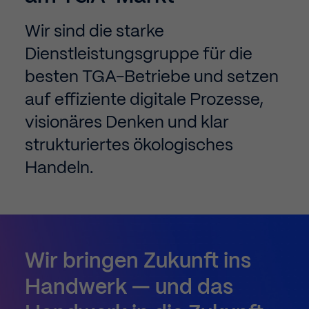
1
1
Wir sind die starke
Dienstleistungsgruppe für die
0
2
2
besten TGA-Betriebe und setzen
auf effiziente digitale Prozesse,
visionäres Denken und klar
1
0
0
3
3
strukturiertes ökologisches
Handeln.
2
1
1
4
4
3
2
2
5
5
Wir
bringen
Zukunft
ins
Handwerk
—
und
das