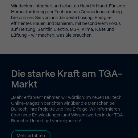
9
8
8
8
8
8
9
9
8
Wir denken integriert und arbeiten Hand in Hand. Für jede
Herausforderung der Technischen Gebäudeausrüstung
bekommen Sie von uns die beste Lösung. Energie­
effizientes Bauen und Sanieren, mit besonderem Fokus
auf Heizung, Sanitär, Elektro, MSR, Klima, Kälte und
0
9
9
9
9
9
0
0
9
Lüftung – wir machen, was Sie brauchen.
0
0
0
0
0
0
Die starke Kraft am TGA-
Markt
„Mehr erfahren“ nehmen wir wörtlich: Im neuen Builtech
Online-Magazin berichten wir über die Menschen bei
Builtech, ihre Projekte und ihre Erfolge. Wir informieren
über neue Entwicklungen und Wissenswertes in der TGA-
Branche. Unbedingt vorbeigucken!
Mehr erfahren