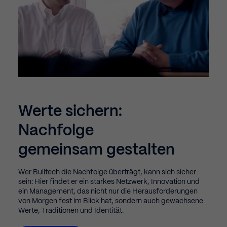
Mar
Marketing (2)
Marketing cookies are used by third-party advertisers or publishers
to display personalized ads. They do this by tracking visitors across
websites.
Cookie Information anzeigen
Ext
External Media (5)
Content from video platforms and social media platforms is blocked
Werte
sichern:
by default. If External Media cookies are accepted, access to those
contents no longer requires manual consent.
Nachfolge
Cookie Information anzeigen
gemeinsam
gestalten
Impressum
Wer Builtech die Nachfolge überträgt, kann sich sicher
sein: Hier findet er ein starkes Netzwerk, Innovation und
ein Management, das nicht nur die Herausforderungen
von Morgen fest im Blick hat, sondern auch gewachsene
Werte, Traditionen und Identität.