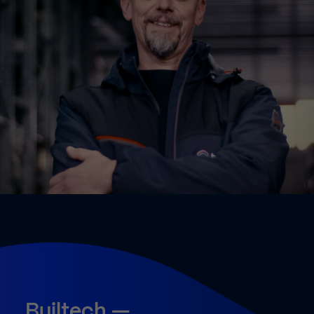
Builtech
—