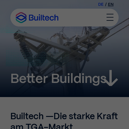
DE
/
EN
Toggle
Menu
Better Buildings
0
0
Builtech
—
Die
starke
Kraft
am
TGA-Markt