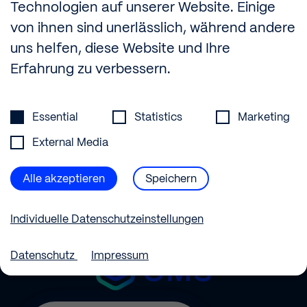
Technologien auf unserer Website. Einige
von ihnen sind unerlässlich, während andere
uns helfen, diese Website und Ihre
Erfahrung zu verbessern.
Datenschutzeinstellungen
Essential
Statistics
Marketing
External Media
Alle akzeptieren
Speichern
Individuelle Datenschutzeinstellungen
CMS
Datenschutz
Impressum
electric
Datenschutzeinstellungen
GmbH
Hier finden Sie eine Übersicht über alle