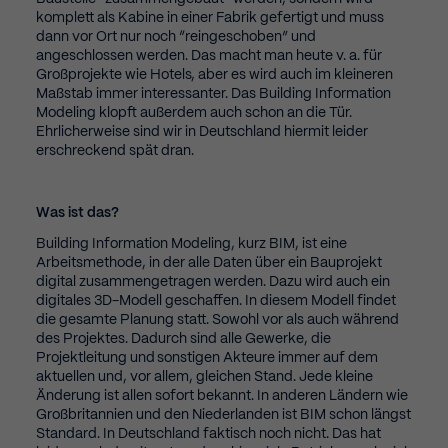
komplett als Kabine in einer Fabrik gefertigt und muss
Mar
Marketing (2)
dann vor Ort nur noch “reingeschoben” und
angeschlossen werden. Das macht man heute v. a. für
Marketing cookies are used by third-party advertisers or publishers
Großprojekte wie Hotels, aber es wird auch im kleineren
to display personalized ads. They do this by tracking visitors across
Maßstab immer interessanter. Das Building Information
websites.
Modeling klopft außerdem auch schon an die Tür.
Cookie Information anzeigen
Ehrlicherweise sind wir in Deutschland hiermit leider
erschreckend spät dran.
Ext
External Media (5)
Content from video platforms and social media platforms is blocked
Was ist das?
by default. If External Media cookies are accepted, access to those
contents no longer requires manual consent.
Building Information Modeling, kurz BIM, ist eine
Arbeitsmethode, in der alle Daten über ein Bauprojekt
Cookie Information anzeigen
digital zusammengetragen werden. Dazu wird auch ein
Impressum
digitales 3D-Modell geschaffen. In diesem Modell findet
die gesamte Planung statt. Sowohl vor als auch während
des Projektes. Dadurch sind alle Gewerke, die
Projektleitung und sonstigen Akteure immer auf dem
aktuellen und, vor allem, gleichen Stand. Jede kleine
Änderung ist allen sofort bekannt. In anderen Ländern wie
Großbritannien und den Niederlanden ist BIM schon längst
Standard. In Deutschland faktisch noch nicht. Das hat