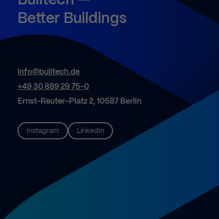
Builtech
—
Better
Buildings
info@builtech.de
+49 30 889 29 75-0
Ernst-Reuter-Platz 2, 10587 Berlin
Instagram
LinkedIn