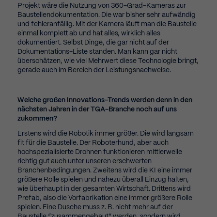
Projekt wäre die Nutzung von 360-Grad-Kameras zur
verwendeten Cookies. Sie können Ihre
Baustellendokumentation. Die war bisher sehr aufwändig
und fehleranfällig. Mit der Kamera läuft man die Baustelle
Zustimmung zu ganzen Kategorien geben
einmal komplett ab und hat alles, wirklich alles
oder sich weitere Informationen anzeigen
dokumentiert. Selbst Dinge, die gar nicht auf der
Dokumentations-Liste standen. Man kann gar nicht
lassen und bestimmte Cookies auswählen.
überschätzen, wie viel Mehrwert diese Technologie bringt,
gerade auch im Bereich der Leistungsnachweise.
Alle akzeptieren
Speichern
Zurück
Welche großen Innovations-Trends werden denn in den
Datenschutzeinstellungen
nächsten Jahren in der TGA-Branche noch auf uns
Essential (2)
zukommen?
Essential cookies enable basic functions and are necessary for the
Erstens wird die Robotik immer größer. Die wird langsam
proper function of the website.
fit für die Baustelle. Der Roboterhund, aber auch
hochspezialisierte Drohnen funktionieren mittlerweile
Cookie Information anzeigen
richtig gut auch unter unseren erschwerten
Branchenbedingungen. Zweitens wird die KI eine immer
Sta
Statistics (1)
größere Rolle spielen und nahezu überall Einzug halten,
wie überhaupt in der gesamten Wirtschaft. Drittens wird
Statistics cookies collect information anonymously. This information
Prefab, also die Vorfabrikation eine immer größere Rolle
helps us to understand how our visitors use our website.
spielen. Eine Dusche muss z. B. nicht mehr auf der
Cookie Information anzeigen
Baustelle “zusammengebaut” werden, sondern wird