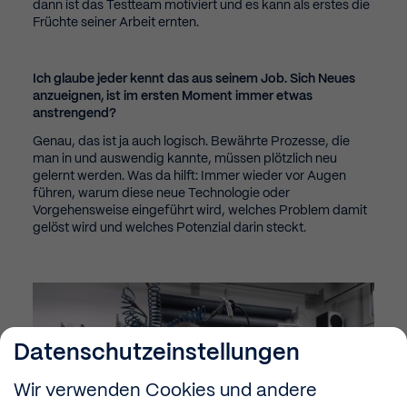
dann ist das Testteam motiviert und es kann als erstes die
Früchte seiner Arbeit ernten.
Ich glaube jeder kennt das aus seinem Job. Sich Neues
anzueignen, ist im ersten Moment immer etwas
anstrengend?
Genau, das ist ja auch logisch. Bewährte Prozesse, die
man in und auswendig kannte, müssen plötzlich neu
gelernt werden. Was da hilft: Immer wieder vor Augen
führen, warum diese neue Technologie oder
Vorgehensweise eingeführt wird, welches Problem damit
gelöst wird und welches Potenzial darin steckt.
Datenschutzeinstellungen
Wir verwenden Cookies und andere