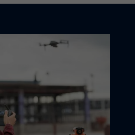
Statistics
visitors use our
Marketing
hey do this by
External Media
ookies are accepted,
Impressum