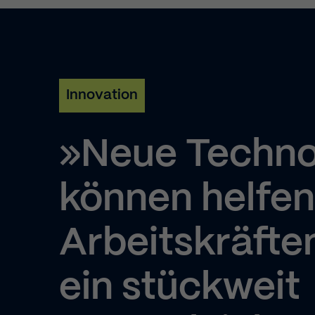
Statistics (1)
Statistics cookies col
website.
Marketing (2)
Innovation
Marketing cookies are
tracking visitors acro
»Neue Techno
External Media 
können helfen
Content from video pl
access to those conte
Arbeitskräft
ein stückweit